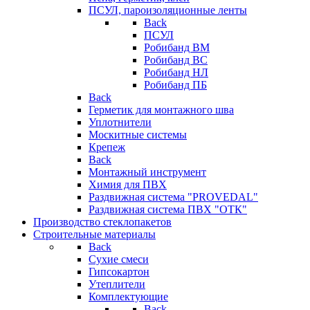
ПСУЛ, пароизоляционные ленты
Back
ПСУЛ
Робибанд ВМ
Робибанд ВС
Робибанд НЛ
Робибанд ПБ
Back
Герметик для монтажного шва
Уплотнители
Москитные системы
Крепеж
Back
Монтажный инструмент
Химия для ПВХ
Раздвижная система "PROVEDAL"
Раздвижная система ПВХ "ОТК"
Производство стеклопакетов
Строительные материалы
Back
Сухие смеси
Гипсокартон
Утеплители
Комплектующие
Back