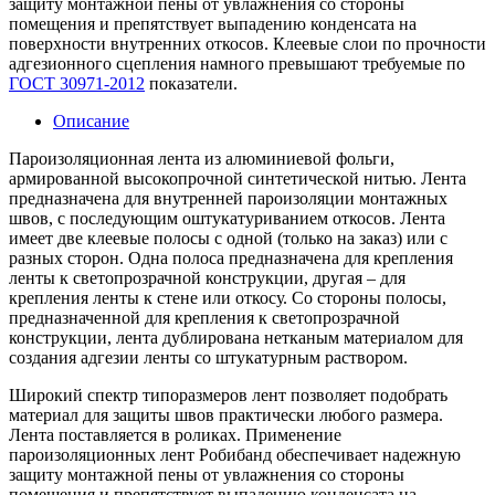
защиту монтажной пены от увлажнения со стороны
помещения и препятствует выпадению конденсата на
поверхности внутренних откосов. Клеевые слои по прочности
адгезионного сцепления намного превышают требуемые по
ГОСТ 30971-2012
показатели.
Описание
Пароизоляционная лента из алюминиевой фольги,
армированной высокопрочной синтетической нитью. Лента
предназначена для внутренней пароизоляции монтажных
швов, с последующим оштукатуриванием откосов. Лента
имеет две клеевые полосы с одной (только на заказ) или с
разных сторон. Одна полоса предназначена для крепления
ленты к светопрозрачной конструкции, другая – для
крепления ленты к стене или откосу. Со стороны полосы,
предназначенной для крепления к светопрозрачной
конструкции, лента дублирована нетканым материалом для
создания адгезии ленты со штукатурным раствором.
Широкий спектр типоразмеров лент позволяет подобрать
материал для защиты швов практически любого размера.
Лента поставляется в роликах. Применение
пароизоляционных лент Робибанд обеспечивает надежную
защиту монтажной пены от увлажнения со стороны
помещения и препятствует выпадению конденсата на