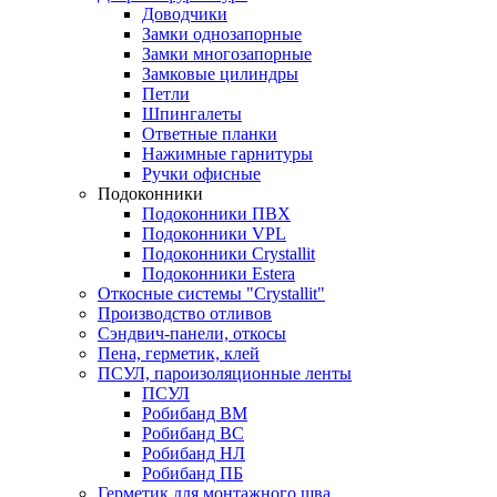
Доводчики
Замки однозапорные
Замки многозапорные
Замковые цилиндры
Петли
Шпингалеты
Ответные планки
Нажимные гарнитуры
Ручки офисные
Подоконники
Подоконники ПВХ
Подоконники VPL
Подоконники Crystallit
Подоконники Estera
Откосные системы "Crystallit"
Производство отливов
Сэндвич-панели, откосы
Пена, герметик, клей
ПСУЛ, пароизоляционные ленты
ПСУЛ
Робибанд ВМ
Робибанд ВС
Робибанд НЛ
Робибанд ПБ
Герметик для монтажного шва