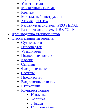
Уплотнители
Москитные системы
Крепеж
Монтажный инструмент
Химия для ПВХ
Раздвижная система "PROVEDAL"
Раздвижная система ПВХ "ОТК"
Производство стеклопакетов
Строительные материалы
Сухие смеси
Гипсокартон
Утеплители
Подвесные потолки
Краски
Сайдинг
Фасадные панели
Софиты
Профнастил
Водосточные системы
Штакетник
Комплектующие
H-планка
J-планка
J-фаска
Наружный угол