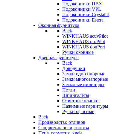
Подоконники ПВХ
Подоконники VPL
Подоконники Crystallit
Подоконники Estera
Оконная фурнитура
Back
WINKHAUS activPilot
WINKHAUS proPilot
WINKHAUS douPort
Ручки оконные
Дверная фурнитура
Back
Доводчики
Замки однозапорные
Замки многозапорные
Замковые цилиндры
Петли
Шпингалеты
Ответные планки
Нажимные гарнитуры
Ручки офисные
Back
Производство отливов
Сэндвич-панели, откосы
Пена, герметик, клей