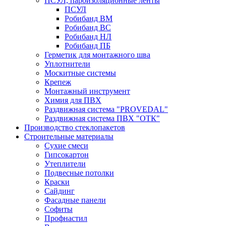
ПСУЛ, пароизоляционные ленты
ПСУЛ
Робибанд ВМ
Робибанд ВС
Робибанд НЛ
Робибанд ПБ
Герметик для монтажного шва
Уплотнители
Москитные системы
Крепеж
Монтажный инструмент
Химия для ПВХ
Раздвижная система "PROVEDAL"
Раздвижная система ПВХ "ОТК"
Производство стеклопакетов
Строительные материалы
Сухие смеси
Гипсокартон
Утеплители
Подвесные потолки
Краски
Сайдинг
Фасадные панели
Софиты
Профнастил