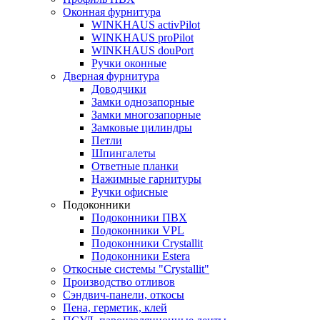
Оконная фурнитура
WINKHAUS activPilot
WINKHAUS proPilot
WINKHAUS douPort
Ручки оконные
Дверная фурнитура
Доводчики
Замки однозапорные
Замки многозапорные
Замковые цилиндры
Петли
Шпингалеты
Ответные планки
Нажимные гарнитуры
Ручки офисные
Подоконники
Подоконники ПВХ
Подоконники VPL
Подоконники Crystallit
Подоконники Estera
Откосные системы "Crystallit"
Производство отливов
Сэндвич-панели, откосы
Пена, герметик, клей