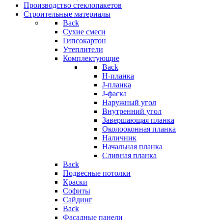
Производство стеклопакетов
Строительные материалы
Back
Сухие смеси
Гипсокартон
Утеплители
Комплектующие
Back
H-планка
J-планка
J-фаска
Наружный угол
Внутренний угол
Завершающая планка
Околооконная планка
Наличник
Начальная планка
Сливная планка
Back
Подвесные потолки
Краски
Софиты
Сайдинг
Back
Фасадные панели