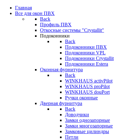
Главная
Все для окон ПВХ
Back
Профиль ПВХ
Откосные системы "Crystallit"
Подоконники
Back
Подоконники ПВХ
Подоконники VPL
Подоконники Crystallit
Подоконники Estera
Оконная фурнитура
Back
WINKHAUS activPilot
WINKHAUS proPilot
WINKHAUS douPort
Ручки оконные
Дверная фурнитура
Back
Доводчики
Замки однозапорные
Замки многозапорные
Замковые цилиндры
Петли